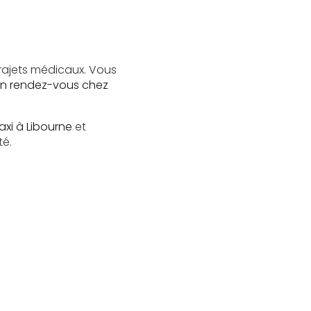
trajets médicaux. Vous
 un rendez-vous chez
axi à Libourne
et
té.