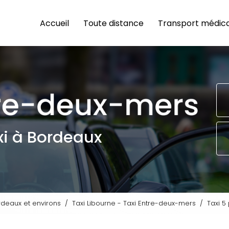
n principale
Accueil
Toute distance
Transport médica
xi à Bordeaux
rdeaux et environs
Taxi Libourne - Taxi Entre-deux-mers
Taxi 5