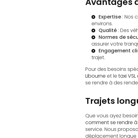
Avantages d
Expertise
: Nos 
environs.
Qualité
: Des vé
Normes de sécu
assurer votre tranqui
Engagement cli
trajet.
Pour des besoins spé
Libourne
et le
taxi VSL
se rendre à des rend
Trajets long
Que vous ayez besoi
comment se rendre à 
service. Nous proposo
déplacement longue 