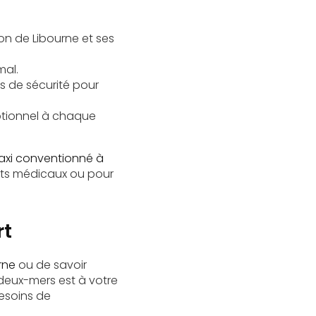
on de Libourne et ses
mal.
s de sécurité pour
eptionnel à chaque
axi conventionné à
nts médicaux ou pour
rt
rne
ou de savoir
-deux-mers est à votre
esoins de