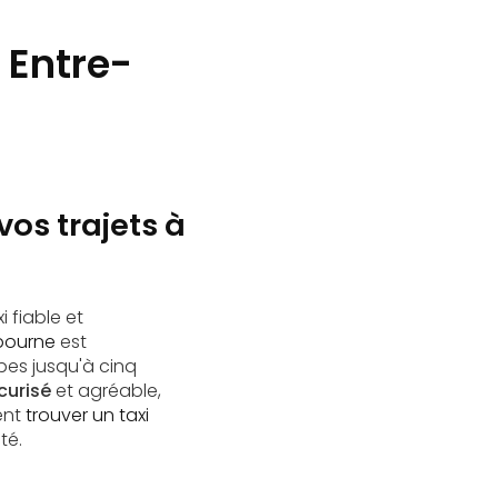
 Entre-
os trajets à
 fiable et
ibourne
est
pes jusqu'à cinq
curisé
et agréable,
ent
trouver un taxi
té.