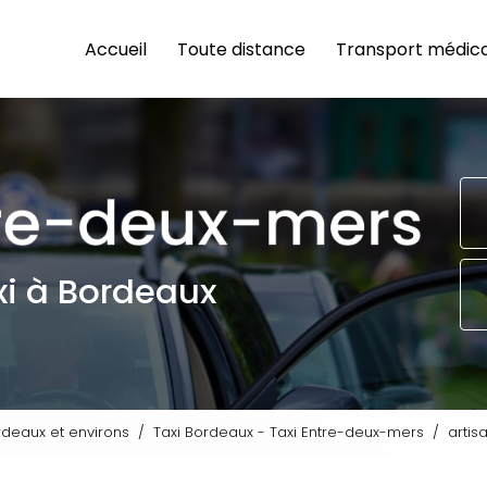
n principale
Accueil
Toute distance
Transport médica
xi à Bordeaux
rdeaux et environs
Taxi Bordeaux - Taxi Entre-deux-mers
artis