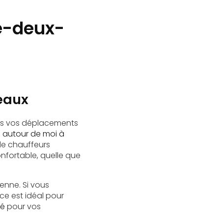
re-deux-
deaux
ous vos déplacements
i autour de moi à
 de chauffeurs
nfortable, quelle que
enne. Si vous
ice est idéal pour
né
pour vos