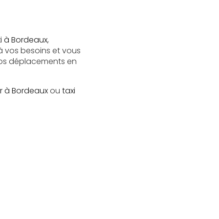
i à Bordeaux
,
à vos besoins et vous
os déplacements en
r à Bordeaux
ou
taxi